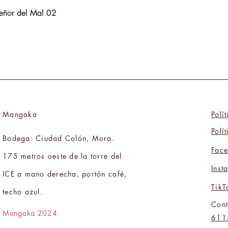
Señor del Mal 02
Mangaka
Polí
Polí
Bodega: Ciudad Colón, Mora.
Fac
175 metros oeste de la torre del
Inst
ICE a mano derecha, portón café,
TikT
techo azul.
Cont
Mangaka 2024
611