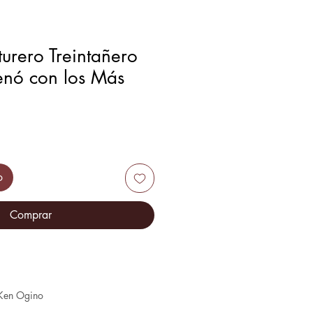
urero Treintañero
enó con los Más
o
Comprar
 Ken Ogino