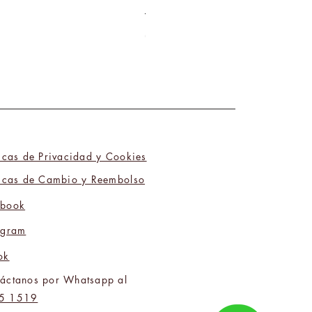
Tú y Yo Somos Polos Opuestos 06
Precio
₡9 800,00
ticas de Privacidad y Cookies
ticas de Cambio y Reembolso
ebook
agram
ok
áctanos por Whatsapp al
5 1519