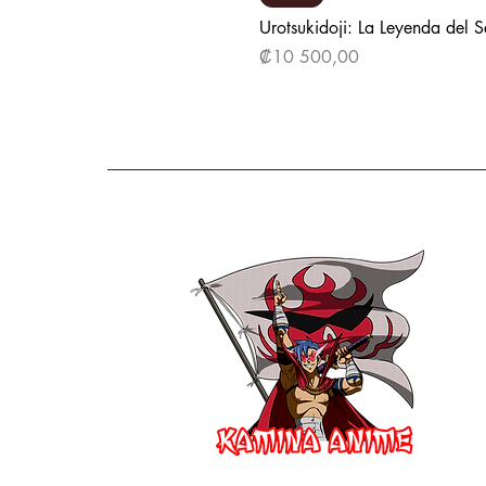
Urotsukidoji: La Leyenda del 
Precio
₡10 500,00