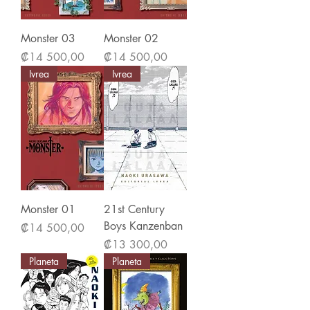
Monster 03
Monster 02
Precio
Precio
₡14 500,00
₡14 500,00
Ivrea
Ivrea
Monster 01
21st Century
Boys Kanzenban
Precio
₡14 500,00
Precio
₡13 300,00
Planeta
Planeta