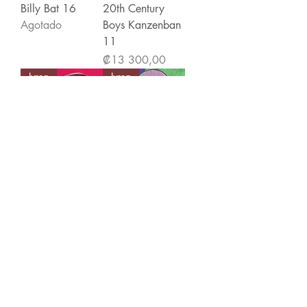
Billy Bat 16
20th Century
Agotado
Boys Kanzenban
11
Precio
₡13 300,00
Ivrea
Ivrea
20th Century
20th Century
Boys Kanzenban
Boys Kanzenban
10
09
Precio
Precio
₡13 300,00
₡13 300,00