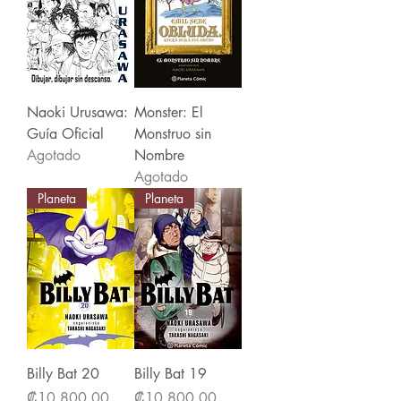
Naoki Urusawa:
Monster: El
Guía Oficial
Monstruo sin
Agotado
Nombre
Agotado
Planeta
Planeta
Billy Bat 20
Billy Bat 19
Precio
Precio
₡10 800,00
₡10 800,00