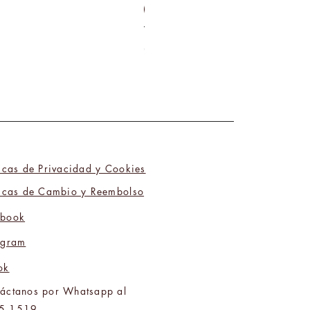
Milky Way Ediciones
Tú y Yo Somos Polos Opuestos 06
Precio
₡9 800,00
ticas de Privacidad y Cookies
ticas de Cambio y Reembolso
ebook
agram
ok
áctanos por Whatsapp al
5 1519