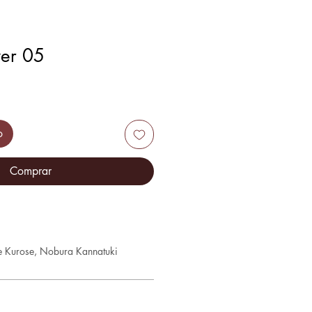
yer 05
o
Comprar
 Kurose, Nobura Kannatuki