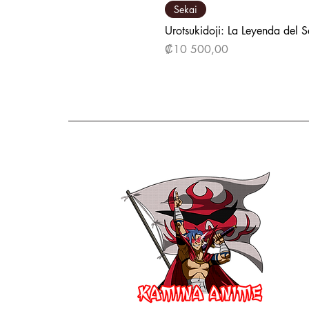
Sekai
Urotsukidoji: La Leyenda del 
Precio
₡10 500,00