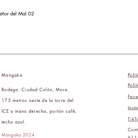
Señor del Mal 02
Mangaka
Polí
Polí
Bodega: Ciudad Colón, Mora.
Fac
175 metros oeste de la torre del
Inst
ICE a mano derecha, portón café,
TikT
techo azul.
Cont
Mangaka 2024
611