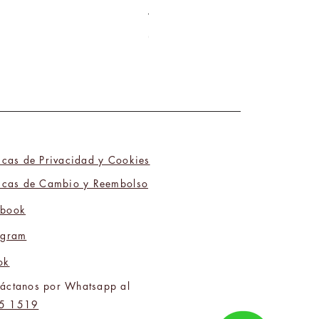
Tú y Yo Somos Polos Opuestos 06
Precio
₡9 800,00
ticas de Privacidad y Cookies
ticas de Cambio y Reembolso
ebook
agram
ok
áctanos por Whatsapp al
5 1519