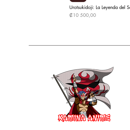
Urotsukidoji: La Leyenda del 
Precio
₡10 500,00