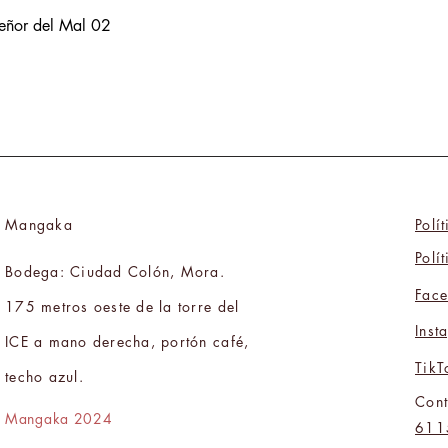
Señor del Mal 02
Mangaka
Polí
Polí
Bodega: Ciudad Colón, Mora.
Fac
175 metros oeste de la torre del
Inst
ICE a mano derecha, portón café,
TikT
techo azul.
Cont
Mangaka 2024
611