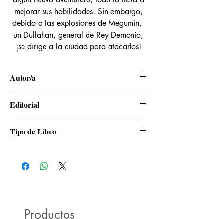
mejorar sus habilidades. Sin embargo,
debido a las explosiones de Megumin,
un Dullahan, general de Rey Demonio,
¡se dirige a la ciudad para atacarlos!
Autor/a
Masahito Watari, Natsume Akatsuki, Kurone
Editorial
Mushima
Kamite
Tipo de Libro
Manga
Productos