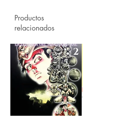
Productos
relacionados
Sekai
Milky Way Ediciones