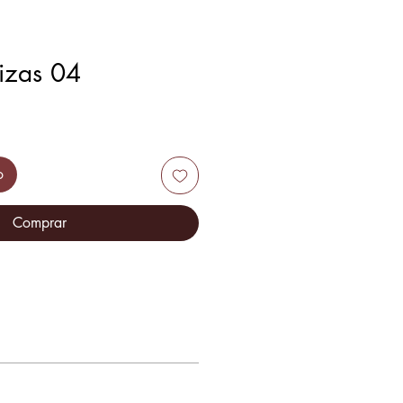
lizas 04
o
Comprar