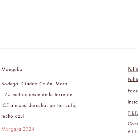
Mangaka
Polí
Polí
Bodega: Ciudad Colón, Mora.
Fac
175 metros oeste de la torre del
Inst
ICE a mano derecha, portón café,
TikT
techo azul.
Cont
Mangaka 2024
611