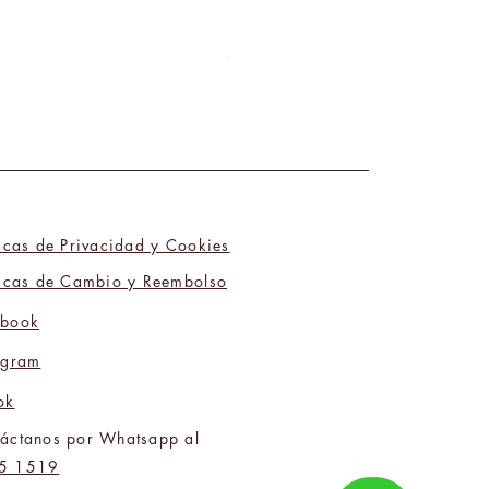
Las Quintillizas 02
Precio
₡7 100,00
ticas de Privacidad y Cookies
ticas de Cambio y Reembolso
ebook
agram
ok
áctanos por Whatsapp al
5 1519