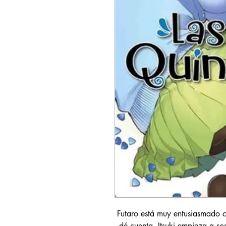
Futaro está muy entusiasmado co
dé cuenta, Itsuki empieza a so