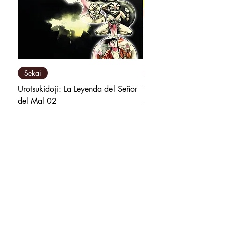
Sekai
Milky Way Ediciones
Urotsukidoji: La Leyenda del Señor
Tú y Yo Somos Polos O
del Mal 02
Precio
₡9 800,00
Precio
₡10 500,00