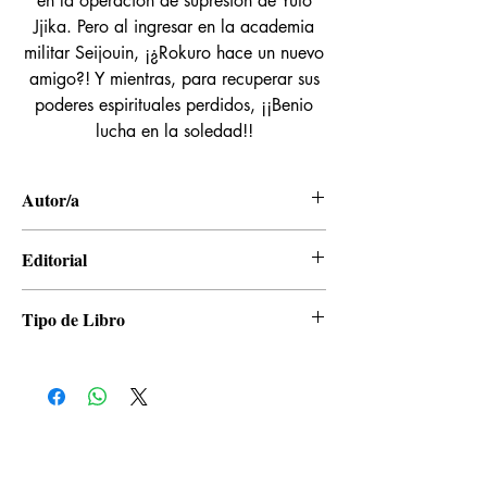
en la operación de supresión de Yuto
Jjika. Pero al ingresar en la academia
militar Seijouin, ¡¿Rokuro hace un nuevo
amigo?! Y mientras, para recuperar sus
poderes espirituales perdidos, ¡¡Benio
lucha en la soledad!!
Autor/a
Yoshiaki Sukeno
Editorial
Panini
Tipo de Libro
Manga