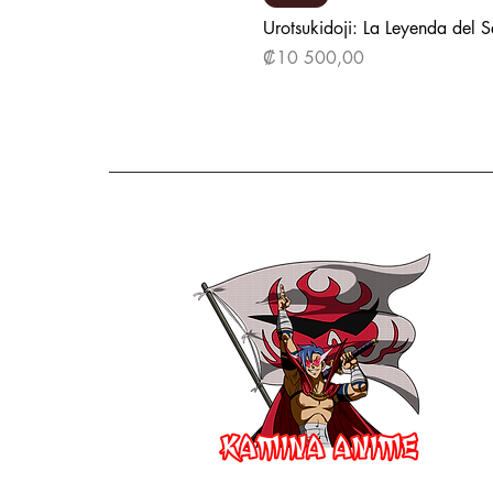
Urotsukidoji: La Leyenda del 
Precio
₡10 500,00