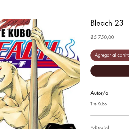
Bleach 23
Precio
₡5 750,00
Agregar al carrit
Autor/a
Tite Kubo
Editorial