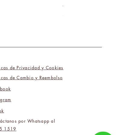
Tú y Yo Somos Polos Opuestos 06
Precio
₡9 800,00
ticas de Privacidad y Cookies
ticas de Cambio y Reembolso
ebook
agram
ok
áctanos por Whatsapp al
5 1519