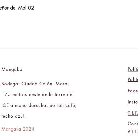
Señor del Mal 02
Mangaka
Polí
Polí
Bodega: Ciudad Colón, Mora.
Fac
175 metros oeste de la torre del
Inst
ICE a mano derecha, portón café,
TikT
techo azul.
Cont
Mangaka 2024
611