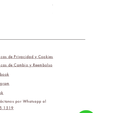
Tú y Yo Somos Polos Opuestos 06
Precio
₡9 800,00
ticas de Privacidad y Cookies
ticas de Cambio y Reembolso
ebook
agram
ok
áctanos por Whatsapp al
5 1519