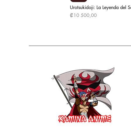
Urotsukidoji: La Leyenda del 
Precio
₡10 500,00