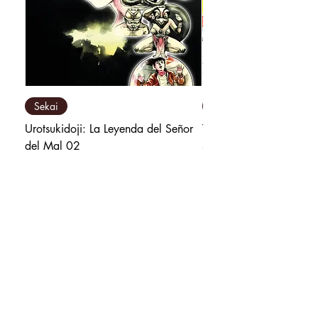
Sekai
Milky Way Ediciones
Urotsukidoji: La Leyenda del Señor
Tú y Yo Somos Polos O
del Mal 02
Precio
₡9 800,00
Precio
₡10 500,00