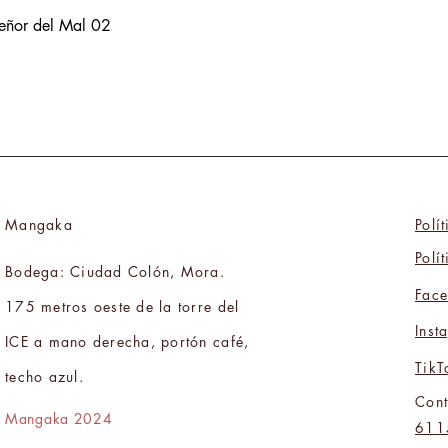
Señor del Mal 02
Mangaka
Polí
Polí
Bodega: Ciudad Colón, Mora.
Fac
175 metros oeste de la torre del
Inst
ICE a mano derecha, portón café,
TikT
techo azul.
Cont
Mangaka 2024
611