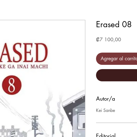
Erased 08
Precio
₡7 100,00
Agregar al carrit
Autor/a
Kei Sanbe
Editorial