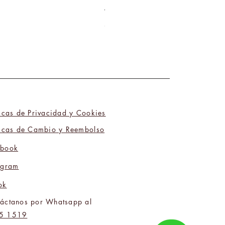
Tú y Yo Somos Polos Opuestos 06
Precio
₡9 800,00
ticas de Privacidad y Cookies
ticas de Cambio y Reembolso
ebook
agram
ok
áctanos por Whatsapp al
5 1519