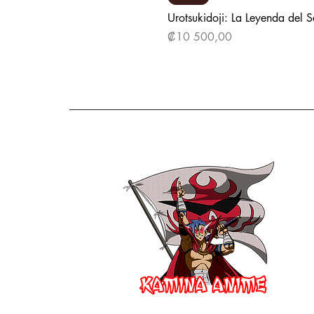
Urotsukidoji: La Leyenda del 
Precio
₡10 500,00