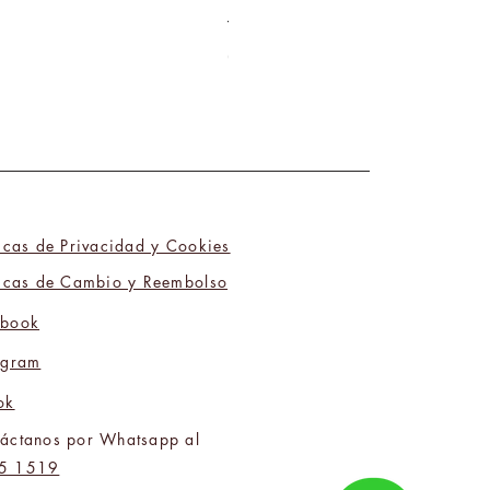
Tú y Yo Somos Polos Opuestos 06
Precio
₡9 800,00
ticas de Privacidad y Cookies
ticas de Cambio y Reembolso
ebook
agram
ok
áctanos por Whatsapp al
5 1519