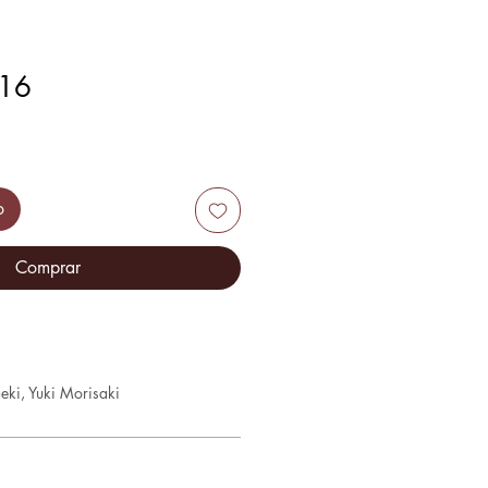
 16
o
Comprar
eki, Yuki Morisaki