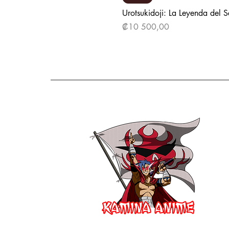
Urotsukidoji: La Leyenda del 
Precio
₡10 500,00