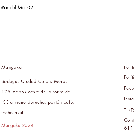
Señor del Mal 02
Mangaka
Polí
Polí
Bodega: Ciudad Colón, Mora.
Fac
175 metros oeste de la torre del
Inst
ICE a mano derecha, portón café,
TikT
techo azul.
Cont
Mangaka 2024
611