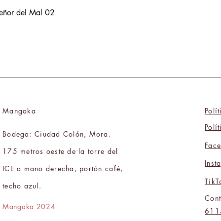
Señor del Mal 02
Mangaka
Polí
Polí
Bodega: Ciudad Colón, Mora.
Fac
175 metros oeste de la torre del
Inst
ICE a mano derecha, portón café,
TikT
techo azul.
Cont
Mangaka 2024
611