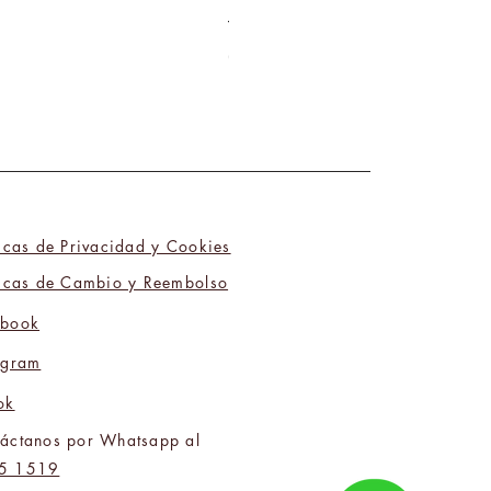
Tú y Yo Somos Polos Opuestos 06
Precio
₡9 800,00
ticas de Privacidad y Cookies
ticas de Cambio y Reembolso
ebook
agram
ok
áctanos por Whatsapp al
5 1519