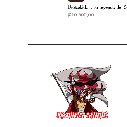
Urotsukidoji: La Leyenda del 
Precio
₡10 500,00