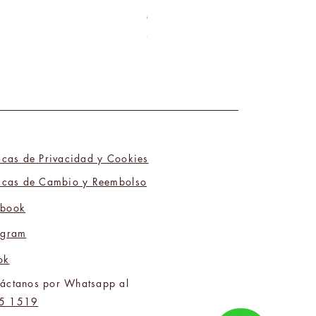
One Week Friends 02
Precio
₡6 200,00
ticas de Privacidad y Cookies
ticas de Cambio y Reembolso
ebook
agram
ok
áctanos por Whatsapp al
5 1519