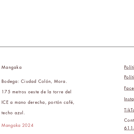
Mangaka
Polí
Polí
Bodega: Ciudad Colón, Mora.
Fac
175 metros oeste de la torre del
Inst
ICE a mano derecha, portón café,
TikT
techo azul.
Cont
Mangaka 2024
611