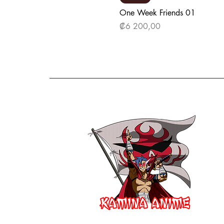
One Week Friends 01
Precio
₡6 200,00