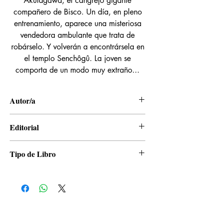
Akutagawa, el cangrejo gigante
compañero de Bisco. Un día, en pleno
entrenamiento, aparece una misteriosa
vendedora ambulante que trata de
robárselo. Y volverán a encontrársela en
el templo Senchôgû. La joven se
comporta de un modo muy extraño...
Autor/a
Shinji Cobkubo, Yusuke Takahashi, K
Editorial
Akagishi, Mocha
Distrito Manga
Tipo de Libro
Manga