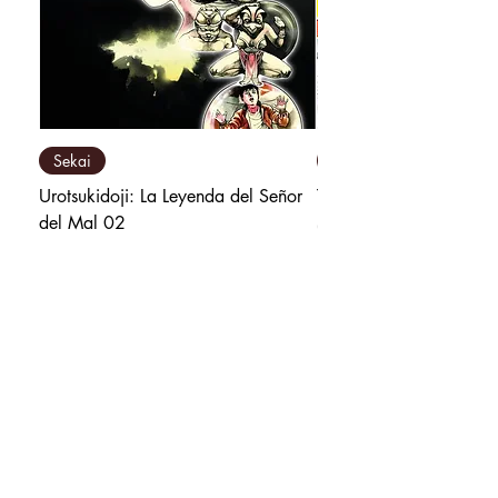
Sekai
Milky Way Ediciones
Urotsukidoji: La Leyenda del Señor
Tú y Yo Somos Polos O
del Mal 02
Precio
₡9 800,00
Precio
₡10 500,00