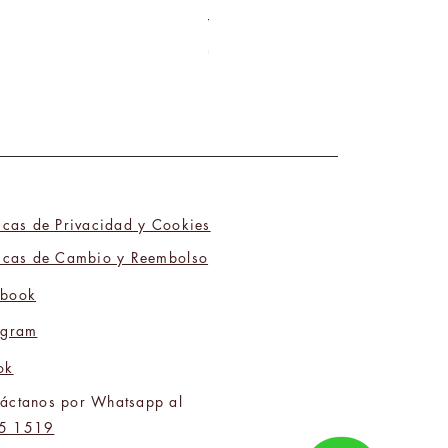
Tú y Yo Somos Polos Opuestos 06
Precio
₡9 800,00
ticas de Privacidad y Cookies
ticas de Cambio y Reembolso
ebook
agram
ok
áctanos por Whatsapp al
5 1519