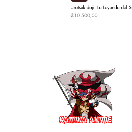
Urotsukidoji: La Leyenda del 
Precio
₡10 500,00