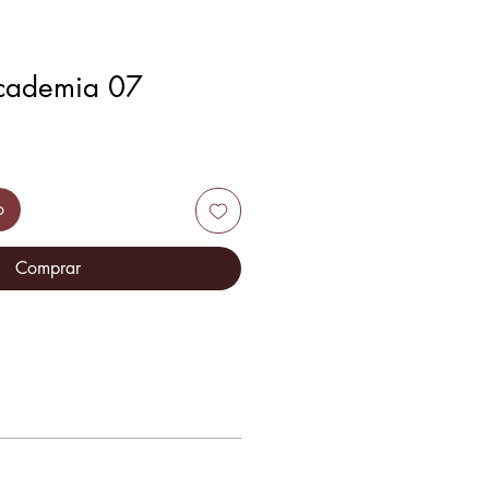
cademia 07
o
Comprar