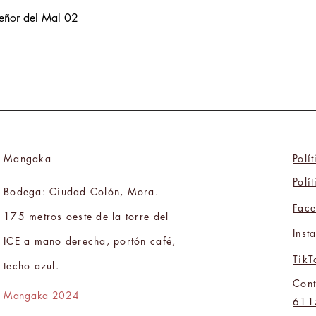
Señor del Mal 02
Mangaka
Polí
Polí
Bodega: Ciudad Colón, Mora.
Fac
175 metros oeste de la torre del
Inst
ICE a mano derecha, portón café,
TikT
techo azul.
Cont
Mangaka 2024
611