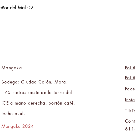
Señor del Mal 02
Mangaka
Polí
Polí
Bodega: Ciudad Colón, Mora.
Fac
175 metros oeste de la torre del
Inst
ICE a mano derecha, portón café,
TikT
techo azul.
Cont
Mangaka 2024
611