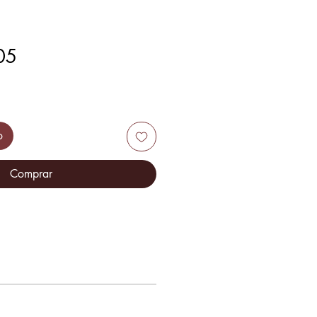
05
o
Comprar