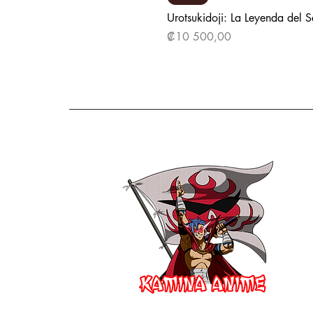
Urotsukidoji: La Leyenda del 
Precio
₡10 500,00