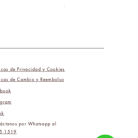
Tú y Yo Somos Polos Opuestos 06
Precio
₡9 800,00
ticas de Privacidad y Cookies
ticas de Cambio y Reembolso
ebook
agram
ok
áctanos por Whatsapp al
5 1519