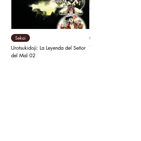
Sekai
Milky Way Ediciones
Urotsukidoji: La Leyenda del Señor
Tú y Yo Somos Polos O
del Mal 02
Precio
₡9 800,00
Precio
₡10 500,00