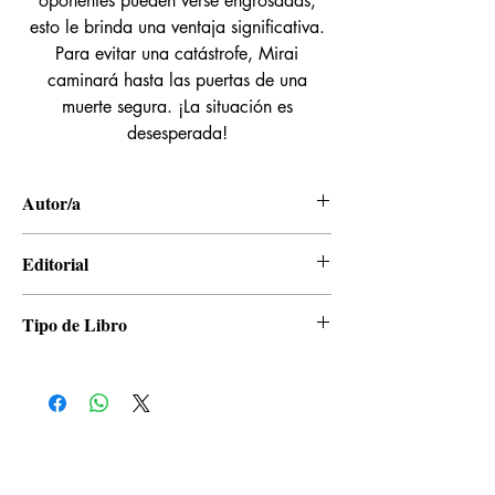
oponentes pueden verse engrosadas,
esto le brinda una ventaja significativa.
Para evitar una catástrofe, Mirai
caminará hasta las puertas de una
muerte segura. ¡La situación es
desesperada!
Autor/a
Tsugumi Ohba, Takeshi Obata
Editorial
Panini
Tipo de Libro
Manga