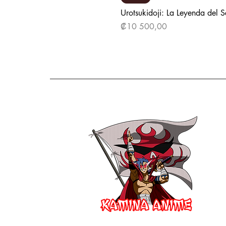
Urotsukidoji: La Leyenda del 
Precio
₡10 500,00