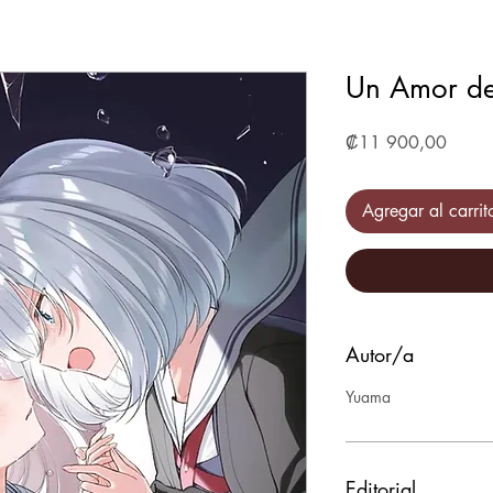
Un Amor de
Precio
₡11 900,00
Agregar al carrit
Autor/a
Yuama
Editorial