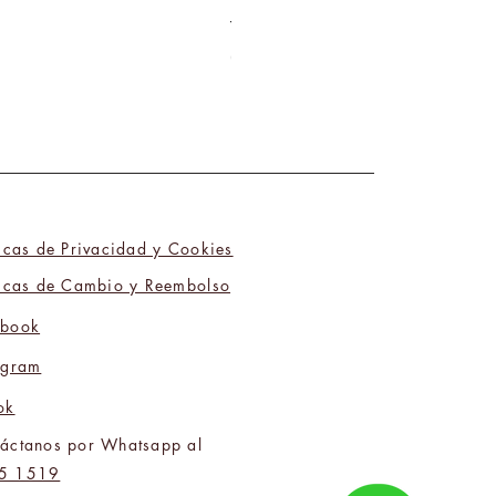
Tú y Yo Somos Polos Opuestos 06
Precio
₡9 800,00
ticas de Privacidad y Cookies
ticas de Cambio y Reembolso
ebook
agram
ok
áctanos por Whatsapp al
5 1519