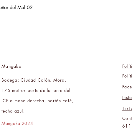
Señor del Mal 02
Mangaka
Polí
Polí
Bodega: Ciudad Colón, Mora.
Fac
175 metros oeste de la torre del
Inst
ICE a mano derecha, portón café,
TikT
techo azul.
Cont
Mangaka 2024
611