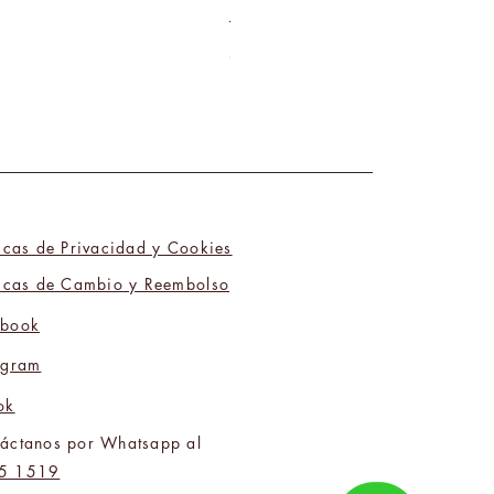
Tú y Yo Somos Polos Opuestos 06
Precio
₡9 800,00
ticas de Privacidad y Cookies
ticas de Cambio y Reembolso
ebook
agram
ok
áctanos por Whatsapp al
5 1519