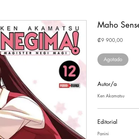
Maho Sens
Precio
₡9 900,00
Agotado
Autor/a
Ken Akamatsu
Editorial
Panini