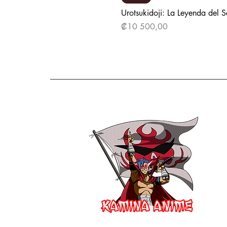
Urotsukidoji: La Leyenda del 
Precio
₡10 500,00