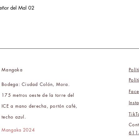
Señor del Mal 02
Mangaka
Polí
Polí
Bodega: Ciudad Colón, Mora.
Fac
175 metros oeste de la torre del
Inst
ICE a mano derecha, portón café,
TikT
techo azul.
Cont
Mangaka 2024
611