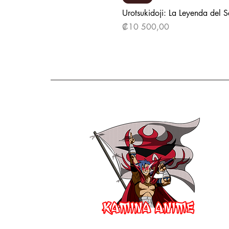
Urotsukidoji: La Leyenda del 
Precio
₡10 500,00