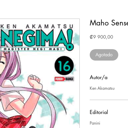
Maho Sens
Precio
₡9 900,00
Agotado
Autor/a
Ken Akamatsu
Editorial
Panini