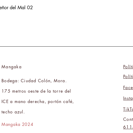
Señor del Mal 02
Mangaka
Polí
Polí
Bodega: Ciudad Colón, Mora.
Fac
175 metros oeste de la torre del
Inst
ICE a mano derecha, portón café,
TikT
techo azul.
Cont
Mangaka 2024
611