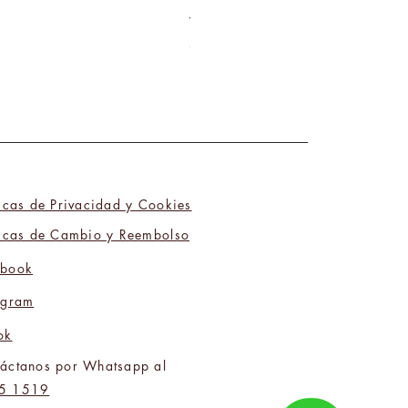
Tú y Yo Somos Polos Opuestos 06
Precio
₡9 800,00
ticas de Privacidad y Cookies
ticas de Cambio y Reembolso
ebook
agram
ok
áctanos por Whatsapp al
5 1519